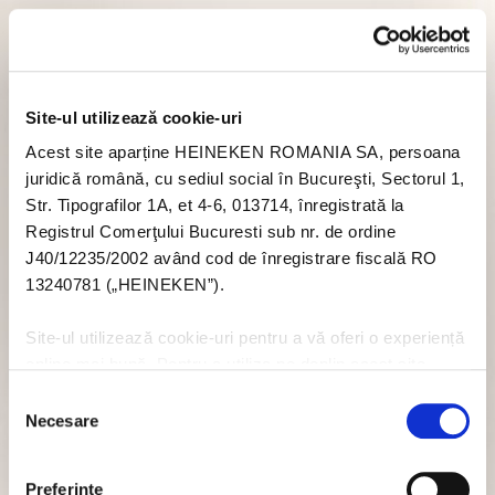
Site-ul utilizează cookie-uri
Acest site aparține HEINEKEN ROMANIA SA, persoana
juridică română, cu sediul social în Bucureşti, Sectorul 1,
Str. Tipografilor 1A, et 4-6, 013714, înregistrată la
Registrul Comerţului Bucuresti sub nr. de ordine
J40/12235/2002 având cod de înregistrare fiscală RO
13240781 („HEINEKEN”).
Site-ul utilizează cookie-uri pentru a vă oferi o experiență
online mai bună. Pentru a utiliza pe deplin acest site
trebuie să acceptați module cookie. Dacă nu doriți să
Selecția
acceptați cookie-uri în legătură cu utilizarea acestui site
Necesare
consimțământului
nu trebuie să acceptați cookie-uri prin intermediul banner-
ului pop-up, sau puteți să dezactivați cookie-urile - dar
Preferinţe