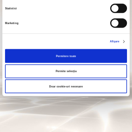
Statistici
Marketing
“Încă una și mă duc” pot spune
doar cei peste 18
ani.
Afişare
Ești printre ei?
Permitere toate
Permite selecția
Doar cookie-uri necesare