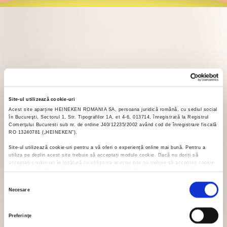
Site-ul utilizează cookie-uri
Acest site aparține HEINEKEN ROMANIA SA, persoana juridică română, cu sediul social
în Bucureşti, Sectorul 1, Str. Tipografilor 1A, et 4-6, 013714, înregistrată la Registrul
Comerţului Bucuresti sub nr. de ordine J40/12235/2002 având cod de înregistrare fiscală
RO 13240781 („HEINEKEN”).
Site-ul utilizează cookie-uri pentru a vă oferi o experiență online mai bună. Pentru a
utiliza pe deplin acest site trebuie să acceptați module cookie. Dacă nu doriți să
acceptați cookie-uri în legătură cu utilizarea acestui site nu trebuie să acceptați cookie-
uri prin intermediul banner-ului pop-up, sau puteți să dezactivați cookie-urile - dar acest
lucru poate afecta funcționalitatea site-ului. Dând clic pe "Modifică preferințele de
Selecția
Cookies", puteți alege oricând tipul de module cookie pe care doriți să le folosească
Necesare
site-ul nostru.
consimțământului
Preferinţe