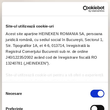
Site-ul utilizează cookie-uri
Acest site aparține HEINEKEN ROMANIA SA, persoana
juridică română, cu sediul social în Bucureşti, Sectorul 1,
Str. Tipografilor 1A, et 4-6, 013714, înregistrată la
Registrul Comerţului Bucuresti sub nr. de ordine
J40/12235/2002 având cod de înregistrare fiscală RO
13240781 („HEINEKEN”).
Site-ul utilizează cookie-uri pentru a vă oferi o experiență
online mai bună. Pentru a utiliza pe deplin acest site
trebuie să acceptați module cookie. Dacă nu doriți să
Selecția
acceptați cookie-uri în legătură cu utilizarea acestui site
Necesare
consimțământului
nu trebuie să acceptați cookie-uri prin intermediul banner-
ului pop-up, sau puteți să dezactivați cookie-urile - dar
Preferinţe