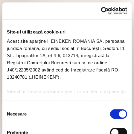
Site-ul utilizează cookie-uri
Acest site aparține HEINEKEN ROMANIA SA, persoana
juridică română, cu sediul social în Bucureşti, Sectorul 1,
Str. Tipografilor 1A, et 4-6, 013714, înregistrată la
Registrul Comerţului Bucuresti sub nr. de ordine
J40/12235/2002 având cod de înregistrare fiscală RO
13240781 („HEINEKEN”).
Site-ul utilizează cookie-uri pentru a vă oferi o experiență
online mai bună. Pentru a utiliza pe deplin acest site
trebuie să acceptați module cookie. Dacă nu doriți să
Selecția
acceptați cookie-uri în legătură cu utilizarea acestui site
Necesare
consimțământului
nu trebuie să acceptați cookie-uri prin intermediul banner-
ului pop-up, sau puteți să dezactivați cookie-urile - dar
Preferinţe