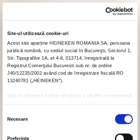
Site-ul utilizează cookie-uri
Acest site aparține HEINEKEN ROMANIA SA, persoana
juridică română, cu sediul social în Bucureşti, Sectorul 1,
Str. Tipografilor 1A, et 4-6, 013714, înregistrată la
Registrul Comerţului Bucuresti sub nr. de ordine
J40/12235/2002 având cod de înregistrare fiscală RO
13240781 („HEINEKEN”).
Site-ul utilizează cookie-uri pentru a vă oferi o experiență
online mai bună. Pentru a utiliza pe deplin acest site
trebuie să acceptați module cookie. Dacă nu doriți să
Selecția
acceptați cookie-uri în legătură cu utilizarea acestui site
Necesare
consimțământului
nu trebuie să acceptați cookie-uri prin intermediul banner-
ului pop-up, sau puteți să dezactivați cookie-urile - dar
Preferinţe