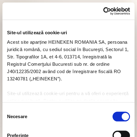
Site-ul utilizează cookie-uri
Acest site aparține HEINEKEN ROMANIA SA, persoana
juridică română, cu sediul social în Bucureşti, Sectorul 1,
Str. Tipografilor 1A, et 4-6, 013714, înregistrată la
Registrul Comerţului Bucuresti sub nr. de ordine
J40/12235/2002 având cod de înregistrare fiscală RO
13240781 („HEINEKEN”).
Site-ul utilizează cookie-uri pentru a vă oferi o experiență
online mai bună. Pentru a utiliza pe deplin acest site
trebuie să acceptați module cookie. Dacă nu doriți să
Selecția
acceptați cookie-uri în legătură cu utilizarea acestui site
Necesare
consimțământului
nu trebuie să acceptați cookie-uri prin intermediul banner-
ului pop-up, sau puteți să dezactivați cookie-urile - dar
Preferinţe