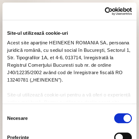
Site-ul utilizează cookie-uri
Acest site aparține HEINEKEN ROMANIA SA, persoana
juridică română, cu sediul social în Bucureşti, Sectorul 1,
Str. Tipografilor 1A, et 4-6, 013714, înregistrată la
Registrul Comerţului Bucuresti sub nr. de ordine
J40/12235/2002 având cod de înregistrare fiscală RO
13240781 („HEINEKEN”).
Site-ul utilizează cookie-uri pentru a vă oferi o experiență
online mai bună. Pentru a utiliza pe deplin acest site
trebuie să acceptați module cookie. Dacă nu doriți să
Selecția
acceptați cookie-uri în legătură cu utilizarea acestui site
Necesare
consimțământului
nu trebuie să acceptați cookie-uri prin intermediul banner-
ului pop-up, sau puteți să dezactivați cookie-urile - dar
Preferinţe