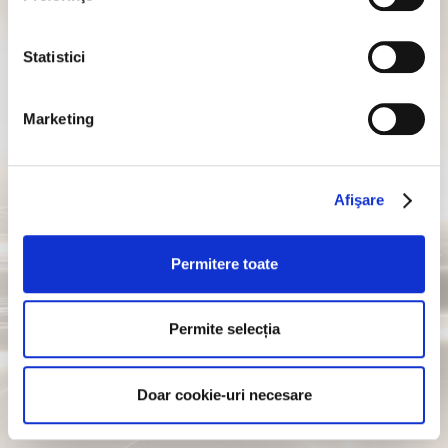
acest lucru poate afecta funcționalitatea site-ului. Dând
clic pe "Modifică preferințele de Cookies", puteți alege
oricând tipul de module cookie pe care doriți să le
Statistici
folosească site-ul nostru.
“Încă una și mă duc” pot spune
doar cei peste 18
ani.
Marketing
Ești printre ei?
Afişare
Permitere toate
Permite selecția
Doar cookie-uri necesare