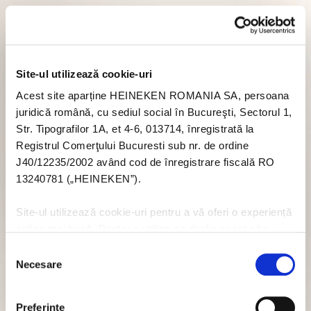
Site-ul utilizează cookie-uri
Acest site aparține HEINEKEN ROMANIA SA, persoana
juridică română, cu sediul social în Bucureşti, Sectorul 1,
Str. Tipografilor 1A, et 4-6, 013714, înregistrată la
Registrul Comerţului Bucuresti sub nr. de ordine
J40/12235/2002 având cod de înregistrare fiscală RO
13240781 („HEINEKEN”).
Site-ul utilizează cookie-uri pentru a vă oferi o experiență
online mai bună. Pentru a utiliza pe deplin acest site
trebuie să acceptați module cookie. Dacă nu doriți să
Selecția
acceptați cookie-uri în legătură cu utilizarea acestui site
Necesare
consimțământului
nu trebuie să acceptați cookie-uri prin intermediul banner-
ului pop-up, sau puteți să dezactivați cookie-urile - dar
Preferinţe