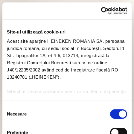
Site-ul utilizează cookie-uri
Acest site aparține HEINEKEN ROMANIA SA, persoana
juridică română, cu sediul social în Bucureşti, Sectorul 1,
Str. Tipografilor 1A, et 4-6, 013714, înregistrată la
Registrul Comerţului Bucuresti sub nr. de ordine
J40/12235/2002 având cod de înregistrare fiscală RO
13240781 („HEINEKEN”).
Site-ul utilizează cookie-uri pentru a vă oferi o experiență
online mai bună. Pentru a utiliza pe deplin acest site
trebuie să acceptați module cookie. Dacă nu doriți să
Selecția
acceptați cookie-uri în legătură cu utilizarea acestui site
Necesare
consimțământului
nu trebuie să acceptați cookie-uri prin intermediul banner-
ului pop-up, sau puteți să dezactivați cookie-urile - dar
Preferinţe