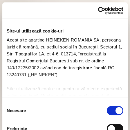
Site-ul utilizează cookie-uri
Acest site aparține HEINEKEN ROMANIA SA, persoana
juridică română, cu sediul social în Bucureşti, Sectorul 1,
Str. Tipografilor 1A, et 4-6, 013714, înregistrată la
Registrul Comerţului Bucuresti sub nr. de ordine
J40/12235/2002 având cod de înregistrare fiscală RO
13240781 („HEINEKEN”).
Site-ul utilizează cookie-uri pentru a vă oferi o experiență
online mai bună. Pentru a utiliza pe deplin acest site
trebuie să acceptați module cookie. Dacă nu doriți să
Selecția
acceptați cookie-uri în legătură cu utilizarea acestui site
Necesare
consimțământului
nu trebuie să acceptați cookie-uri prin intermediul banner-
ului pop-up, sau puteți să dezactivați cookie-urile - dar
Preferinţe