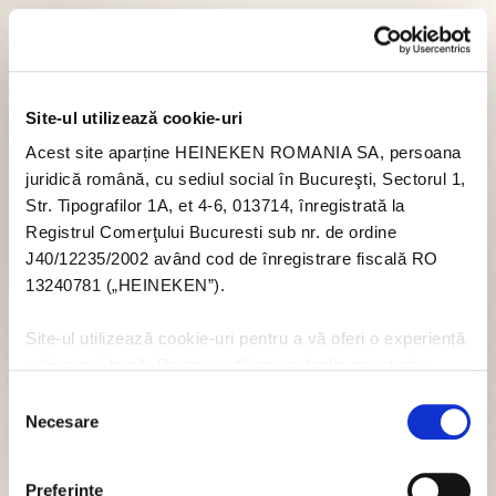
Site-ul utilizează cookie-uri
Acest site aparține HEINEKEN ROMANIA SA, persoana
juridică română, cu sediul social în Bucureşti, Sectorul 1,
Str. Tipografilor 1A, et 4-6, 013714, înregistrată la
Registrul Comerţului Bucuresti sub nr. de ordine
J40/12235/2002 având cod de înregistrare fiscală RO
13240781 („HEINEKEN”).
Site-ul utilizează cookie-uri pentru a vă oferi o experiență
online mai bună. Pentru a utiliza pe deplin acest site
trebuie să acceptați module cookie. Dacă nu doriți să
Selecția
acceptați cookie-uri în legătură cu utilizarea acestui site
Necesare
consimțământului
nu trebuie să acceptați cookie-uri prin intermediul banner-
ului pop-up, sau puteți să dezactivați cookie-urile - dar
Preferinţe