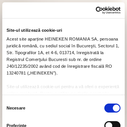
Site-ul utilizează cookie-uri
Acest site aparține HEINEKEN ROMANIA SA, persoana
juridică română, cu sediul social în Bucureşti, Sectorul 1,
Str. Tipografilor 1A, et 4-6, 013714, înregistrată la
Registrul Comerţului Bucuresti sub nr. de ordine
J40/12235/2002 având cod de înregistrare fiscală RO
13240781 („HEINEKEN”).
Site-ul utilizează cookie-uri pentru a vă oferi o experiență
online mai bună. Pentru a utiliza pe deplin acest site
trebuie să acceptați module cookie. Dacă nu doriți să
Selecția
acceptați cookie-uri în legătură cu utilizarea acestui site
Necesare
consimțământului
nu trebuie să acceptați cookie-uri prin intermediul banner-
ului pop-up, sau puteți să dezactivați cookie-urile - dar
Preferinţe